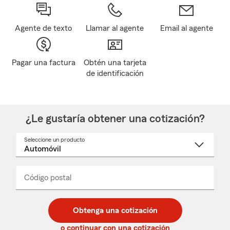
Agente de texto
Llamar al agente
Email al agente
Pagar una factura
Obtén una tarjeta
de identificación
¿Le gustaría obtener una cotización?
Seleccione un producto
Seleccione
un
nombre
de
producto
del
Código postal
Ingresa
Ingresa
_____
menú
un
un
desplegable
código
código
postal
postal
Obtenga una cotización
de
de
5
5
o continuar con una cotización