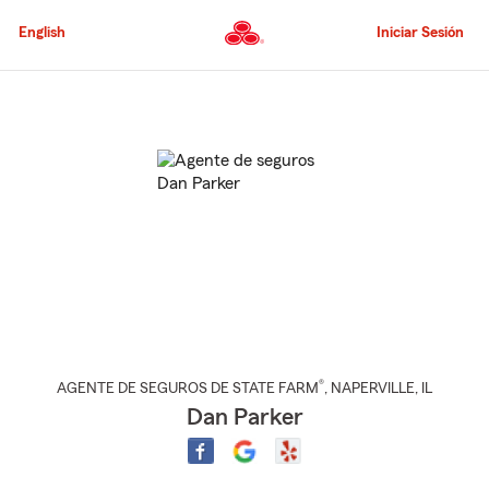
Pasar
al
English
Iniciar Sesión
contenido
principal
Comienzo
del
contenido
principal
®
AGENTE DE SEGUROS DE STATE FARM
,
NAPERVILLE
, IL
Dan Parker