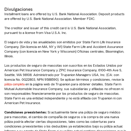
Divulgaciones
Installment loans are offered by U.S. Bank National Association. Deposit products
are offered by U.S. Bank National Association. Member FDIC.
The creditor and issuer of this credit card is U.S. Bank National Association,
pursuant to a license from Visa U.S.A. Inc.
El seguro de vida y las anualidades son emitidos por State Farm Life Insurance
Company. (Sin licencia en MA, NY y WI) State Farm Life and Accident Assurance
Company (con licencia en New York y Wisconsin) Oficinas centrales, Bloomington,
Illinois.
Los productos de seguro de mascotas son suscritos en los Estados Unidos por
American Pet Insurance Company y ZPIC Insurance Company, 6100-4th Ave S,
Seattle, WA 98108. Administrado por Trupanion Managers USA, Inc. (CA: con
licencia No. 0G22803, NPN 9588590). Se aplican términos y condiciones, revise la
póliza completa
en la página web de Trupanion para obtener detalles. State Farm
Mutual Automobile Insurance Company, sus subsidiarias y afiliadas no ofrecen ni
son responsables financieramente por los productos de seguro de mascotas.
State Farm es una entidad independiente y no está afiliada con Trupanion ni con
American Pet Insurance.
Condiciones preexistentes:
Si actualmente tiene una póliza de seguro médico
para mascotas, el cambio de compañía de seguros o la compra de una nueva
póliza podría afectar ciertas disposiciones, tales como las coberturas para
condiciones preexistentes o los deducibles ya establecidos bajo su póliza actual.