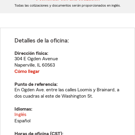
dígitos
dígitos
Todas las cotizaciones y documentos serán proporcionados en inglés.
Detalles de la oficina:
Dirección física:
304 E Ogden Avenue
Naperville
,
IL
60563
Cómo llegar
Punto de referencia:
En Ogden Ave. entre las calles Loomis y Brainard, a
dos cuadras al este de Washington St.
Idiomas:
Inglés
Español
Horas de oficina (
CST
):