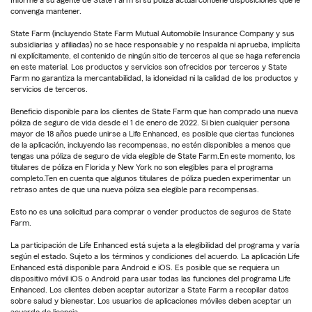
Informe a su agente de State Farm si su póliza actual contiene disposiciones que le
convenga mantener.
State Farm (incluyendo State Farm Mutual Automobile Insurance Company y sus
subsidiarias y afiliadas) no se hace responsable y no respalda ni aprueba, implícita
ni explícitamente, el contenido de ningún sitio de terceros al que se haga referencia
en este material. Los productos y servicios son ofrecidos por terceros y State
Farm no garantiza la mercantabilidad, la idoneidad ni la calidad de los productos y
servicios de terceros.
Beneficio disponible para los clientes de State Farm que han comprado una nueva
póliza de seguro de vida desde el 1 de enero de 2022. Si bien cualquier persona
mayor de 18 años puede unirse a Life Enhanced, es posible que ciertas funciones
de la aplicación, incluyendo las recompensas, no estén disponibles a menos que
tengas una póliza de seguro de vida elegible de State Farm.En este momento, los
titulares de póliza en Florida y New York no son elegibles para el programa
completo.Ten en cuenta que algunos titulares de póliza pueden experimentar un
retraso antes de que una nueva póliza sea elegible para recompensas.
Esto no es una solicitud para comprar o vender productos de seguros de State
Farm.
La participación de Life Enhanced está sujeta a la elegibilidad del programa y varía
según el estado. Sujeto a los términos y condiciones del acuerdo. La aplicación Life
Enhanced está disponible para Android e iOS. Es posible que se requiera un
dispositivo móvil iOS o Android para usar todas las funciones del programa Life
Enhanced. Los clientes deben aceptar autorizar a State Farm a recopilar datos
sobre salud y bienestar. Los usuarios de aplicaciones móviles deben aceptar un